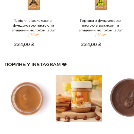
Горішки з шоколадно-
Горішки з фундуковою
фундуковою пастою та
пастою з арахісом та
згущеним молоком, 20шт
згущеним молоком, 20шт
/ 30шт
/ 30шт
234,00
₴
234,00
₴
ПОРИНЬ У INSTAGRAM ❤️