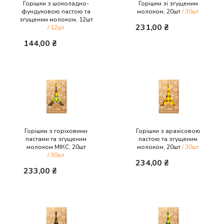
Горішки з шоколадно-
Горішки зі згущеним
фундуковою пастою та
молоком, 20шт
/ 30шт
згущеним молоком, 12шт
231,00
₴
/ 12шт
144,00
₴
Горішки з горіховими
Горішки з арахісовою
пастами та згущеним
пастою та згущеним
молоком МІКС, 20шт
молоком, 20шт
/ 30шт
/ 30шт
234,00
₴
233,00
₴