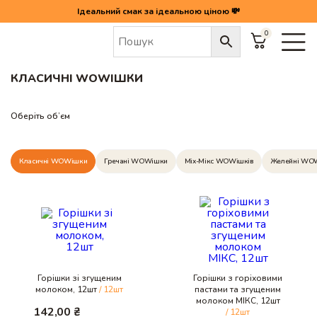
Ідеальний смак за ідеальною ціною 💸
0
Головна
/
WOWішки
/
Класичні WOWішки
КЛАСИЧНІ WOWІШКИ
Оберіть об’єм
Класичні WOWішки
Гречані WOWішки
Mix-Мікс WOWішків
Желейні WO
Горішки зі згущеним
Горішки з горіховими
молоком, 12шт
/ 12шт
пастами та згущеним
молоком МІКС, 12шт
142,00
₴
/ 12шт