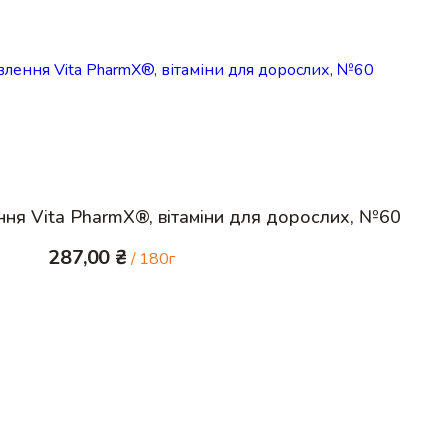
Купити
ення Vita PharmX®, вітаміни для дорослих, №60
287,00
₴
/ 180г