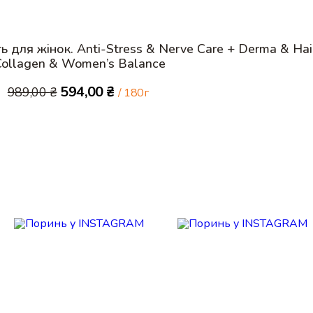
ть для жінок. Anti-Stress & Nerve Care + Derma & Hai
Collagen & Women’s Balance
Оригінальна
Поточна
594,00
₴
989,00
₴
/ 180г
ціна:
ціна:
989,00 ₴.
594,00 ₴.