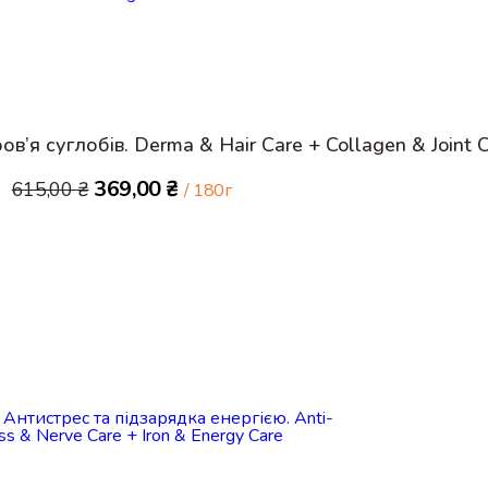
ов’я суглобів. Derma & Hair Care + Collagen & Joint 
Оригінальна
Поточна
369,00
₴
615,00
₴
/ 180г
ціна:
ціна:
615,00 ₴.
369,00 ₴.
Купити