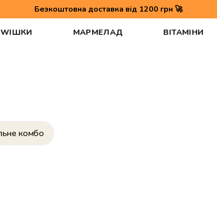
Безкоштовна доставка від 1200 грн 🚀
WІШКИ
МАРМЕЛАД
ВІТАМІНИ
льне комбо