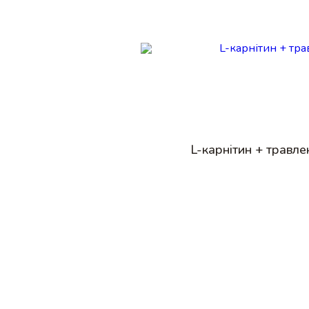
L-карнітин + травл