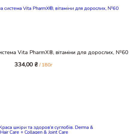
Купити
истема Vita PharmX®, вітаміни для дорослих, №60
334,00
₴
/ 180г
Купити