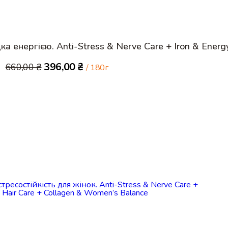
ка енергією. Anti-Stress & Nerve Care + Iron & Energ
Оригінальна
Поточна
396,00
₴
660,00
₴
/ 180г
ціна:
ціна:
660,00 ₴.
396,00 ₴.
Купити