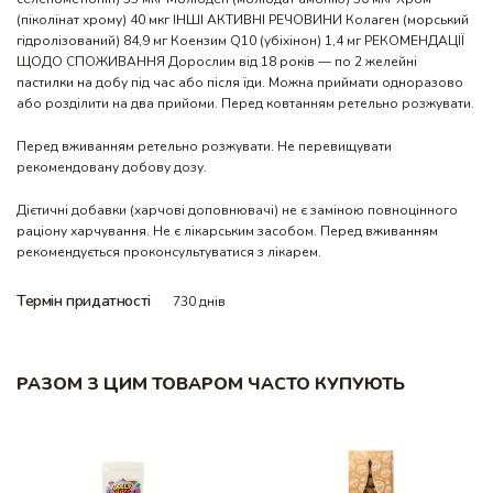
(піколінат хрому) 40 мкг ІНШІ АКТИВНІ РЕЧОВИНИ Колаген (морський
гідролізований) 84,9 мг Коензим Q10 (убіхінон) 1,4 мг РЕКОМЕНДАЦІЇ
ЩОДО СПОЖИВАННЯ Дорослим від 18 років — по 2 желейні
пастилки на добу під час або після їди. Можна приймати одноразово
або розділити на два прийоми. Перед ковтанням ретельно розжувати.
Перед вживанням ретельно розжувати. Не перевищувати
рекомендовану добову дозу.
Дієтичні добавки (харчові доповнювачі) не є заміною повноцінного
раціону харчування. Не є лікарським засобом. Перед вживанням
рекомендується проконсультуватися з лікарем.
Термін придатності
730 днів
РАЗОМ З ЦИМ ТОВАРОМ ЧАСТО КУПУЮТЬ