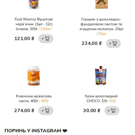
Fruit Worms/ Фруктові
Горішки з шоколадно-
черв`ячки, (1шт.- 12г)
фундуковою пастою та
Іспанія, 300г
/ 300mг
згущеним молоком, 20шт
/ 30шт
121,00
₴
234,00
₴
Класична арахісова
Крем шоколадний
паста, 400г
/ 400г
CHOCO, 50г
/ 50г
274,00
₴
30,00
₴
ПОРИНЬ У INSTAGRAM ❤️