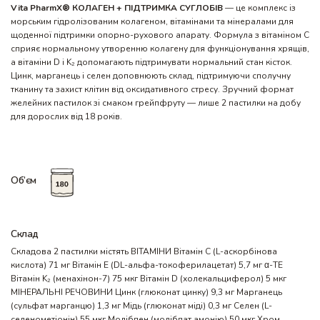
Vita PharmX® КОЛАГЕН + ПІДТРИМКА СУГЛОБІВ
— це комплекс із
морським гідролізованим колагеном, вітамінами та мінералами для
щоденної підтримки опорно-рухового апарату. Формула з вітаміном C
сприяє нормальному утворенню колагену для функціонування хрящів,
а вітаміни D і K₂ допомагають підтримувати нормальний стан кісток.
Цинк, марганець і селен доповнюють склад, підтримуючи сполучну
тканину та захист клітин від оксидативного стресу. Зручний формат
желейних пастилок зі смаком грейпфруту — лише 2 пастилки на добу
для дорослих від 18 років.
Об’єм
Склад
Складова 2 пастилки містять ВІТАМІНИ Вітамін C (L-аскорбінова
кислота) 71 мг Вітамін E (DL-альфа-токоферилацетат) 5,7 мг α-TE
Вітамін K₂ (менахінон-7) 75 мкг Вітамін D (холекальциферол) 5 мкг
МІНЕРАЛЬНІ РЕЧОВИНИ Цинк (глюконат цинку) 9,3 мг Марганець
(сульфат марганцю) 1,3 мг Мідь (глюконат міді) 0,3 мг Селен (L-
селенометіонін) 55 мкг Молібден (молібдат амонію) 50 мкг Хром