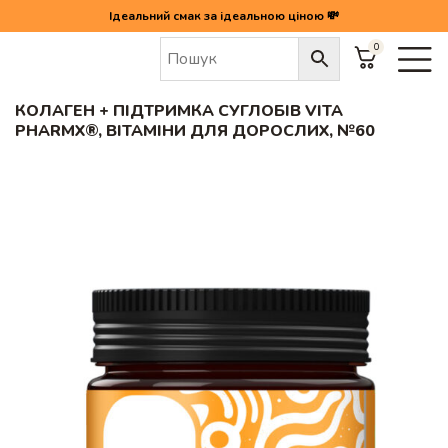
Ідеальний смак за ідеальною ціною 💸
0
Головна
/
Колаген + підтримка суглобів Vita PharmX®, вітаміни для дорослих, №60
КОЛАГЕН + ПІДТРИМКА СУГЛОБІВ VITA
PHARMX®, ВІТАМІНИ ДЛЯ ДОРОСЛИХ, №60