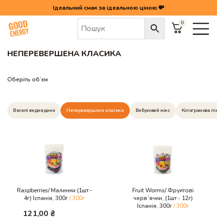
Ідеальний смак за ідеальною ціною 💸
0
Головна
/
Желейний мармелад
/
Неперевершена класика
НЕПЕРЕВЕРШЕНА КЛАСИКА
Оберіть об’єм
Веселі ведмедики
Неперевершена класика
Вибуховий мікс
Кілограмова лі
Raspberries/ Малинки (1шт.-
Fruit Worms/ Фруктові
4г) Іспанія, 300г
/ 300г
черв`ячки, (1шт.- 12г)
Іспанія, 300г
/ 300г
121,00
₴