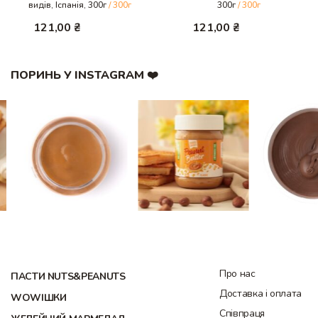
видів, Іспанія, 300г
/ 300г
300г
/ 300г
121,00
₴
121,00
₴
ПОРИНЬ У INSTAGRAM ❤️
Про нас
ПАСТИ NUTS&PEANUTS
Доставка і оплата
WOWІШКИ
Співпраця