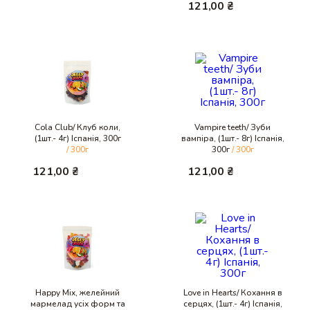
121,00
₴
Cola Club/ Клуб коли,
Vampire teeth/ Зуби
(1шт.- 4г) Іспанія, 300г
вампіра, (1шт.- 8г) Іспанія,
/ 300г
300г
/ 300г
121,00
₴
121,00
₴
Happy Mix, желейний
Love in Hearts/ Кохання в
мармелад усіх форм та
серцях, (1шт.- 4г) Іспанія,