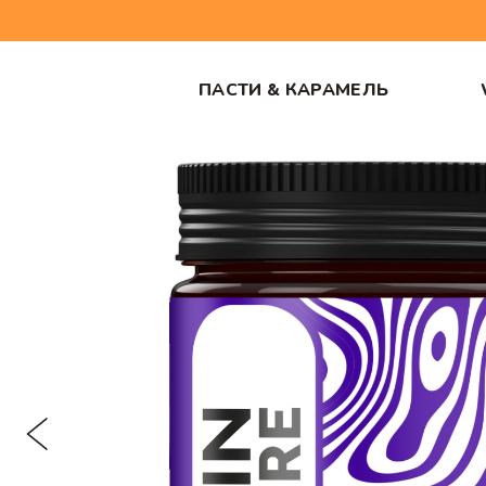
ПАСТИ & КАРАМЕЛЬ
/
Головна
Лютеїн + підтримка зору Vita PharmX®, вітаміни 