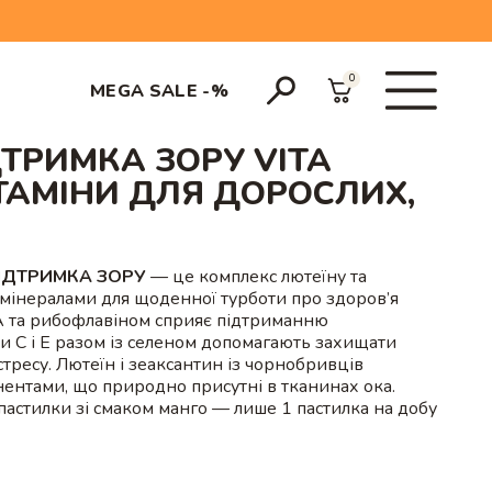
0
MEGA SALE -%
ДТРИМКА ЗОРУ VITA
ТАМІНИ ДЛЯ ДОРОСЛИХ,
ПІДТРИМКА ЗОРУ
— це комплекс лютеїну та
 мінералами для щоденної турботи про здоров’я
 A та рибофлавіном сприяє підтриманню
ни C і E разом із селеном допомагають захищати
стресу. Лютеїн і зеаксантин із чорнобривців
нтами, що природно присутні в тканинах ока.
астилки зі смаком манго — лише 1 пастилка на добу