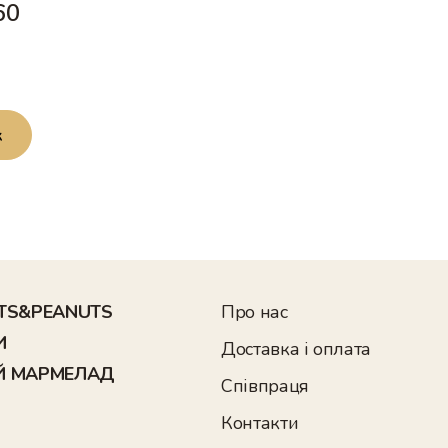
60
к
TS&PEANUTS
Про нас
И
Доставка і оплата
Й МАРМЕЛАД
Співпраця
Контакти