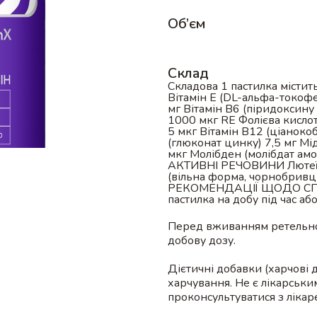
Об’єм
Склад
Складова 1 пастилка містит
Вітамін E (DL-альфа-токофе
мг Вітамін B6 (піридоксину 
1000 мкг RE Фолієва кислот
5 мкг Вітамін B12 (ціано
(глюконат цинку) 7,5 мг Мід
мкг Молібден (молібдат амо
АКТИВНІ РЕЧОВИНИ Лютеїн 
(вільна форма, чорнобривці
РЕКОМЕНДАЦІЇ ЩОДО СПОЖ
пастилка на добу під час аб
Перед вживанням ретельн
добову дозу.
Дієтичні добавки (харчові 
харчування. Не є лікарськ
проконсультуватися з лікар