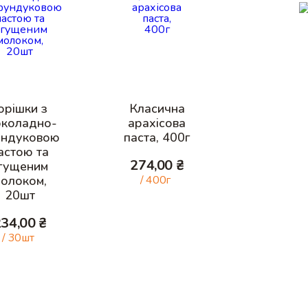
орішки з
Класична
коладно-
арахісова
ндуковою
паста, 400г
астою та
274,00
₴
гущеним
олоком,
/ 400г
20шт
234,00
₴
/ 30шт