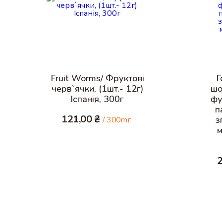
Fruit Worms/ Фруктові
Г
черв`ячки, (1шт.- 12г)
шо
Іспанія, 300г
фу
п
121,00
₴
з
/ 300mг
м