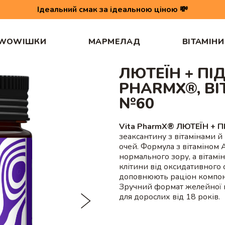
Ідеальний смак за ідеальною ціною 💸
WOWІШКИ
МАРМЕЛАД
ВІТАМІНИ
для дорослих, №60
ЛЮТЕЇН + ПІ
PHARMX®, ВІ
№60
Vita PharmX® ЛЮТЕЇН + 
зеаксантину з вітамінами й
очей. Формула з вітаміном
нормального зору, а вітамі
клітини від оксидативного 
доповнюють раціон компоне
Зручний формат желейної п
для дорослих від 18 років.