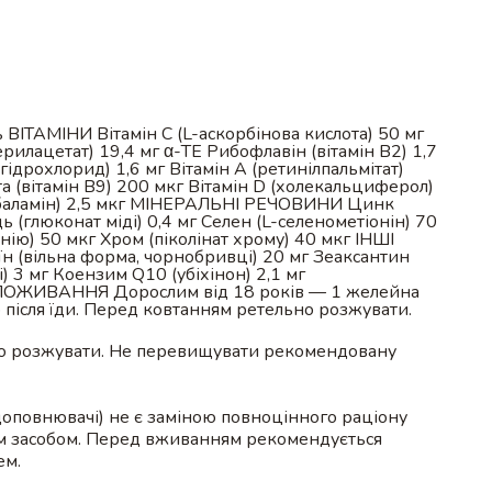
ь ВІТАМІНИ Вітамін C (L-аскорбінова кислота) 50 мг
рилацетат) 19,4 мг α-TE Рибофлавін (вітамін B2) 1,7
гідрохлорид) 1,6 мг Вітамін A (ретинілпальмітат)
а (вітамін B9) 200 мкг Вітамін D (холекальциферол)
кобаламін) 2,5 мкг МІНЕРАЛЬНІ РЕЧОВИНИ Цинк
ь (глюконат міді) 0,4 мг Селен (L-селенометіонін) 70
нію) 50 мкг Хром (піколінат хрому) 40 мкг ІНШІ
(вільна форма, чорнобривці) 20 мг Зеаксантин
) 3 мг Коензим Q10 (убіхінон) 2,1 мг
ИВАННЯ Дорослим від 18 років — 1 желейна
о після їди. Перед ковтанням ретельно розжувати.
о розжувати. Не перевищувати рекомендовану
доповнювачі) не є заміною повноцінного раціону
им засобом. Перед вживанням рекомендується
ем.