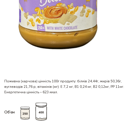
Поживна (харчова) цінність 100г продукту: білків 24,44г, жирів 50,36г,
вуглеводів 21,76 р, вітамінів (мг): Е 7,2 мг, В1 0,24 мг, В2 0,12мг, РР 11мг.
Енергетична цінність – 623 ккал.
Об’єм