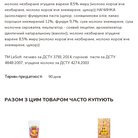
молоко незбиране згущене варене 8,5% жиру (молоко коров’яче
незбиране, молоко коров’яче знежирене, цукор)) НАЧИНКА
(шоколадно-фундукова паста (цукор, соняшникова олія, какао
порошок знежирений 12%, фундук 9,7%, сухе молоко знежирене, суха
молочна сироватка, емульгатор - соєвий лецитин, ароматизатор
ідентичний натуральному (ванілін)), молоко незбиране згущене
варене 8,5% жиру (молоко коров’яче незбиране, молоко коров’яче
знежирене, цукор))
ТМ LaSofi: печиво за ДСТУ 3781:2014, горіхові пасти за ДСТУ
4848:2007, згущене молоко за ДСТУ 4274:2003
Термін придатності
90 днів
РАЗОМ З ЦИМ ТОВАРОМ ЧАСТО КУПУЮТЬ