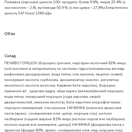
Поживна (харчова) цінність 100г продукту: білків 9,9%, жирів 25,4% (з
них насичені – 2,8), вуглеводи 50,9 % (з них цукри – 27,8%).Енергетична
цінність 547 Ккал/ 2289 кДж
Об’єм
Склад
ПЕЧИВО ГОРІШОК (борошно гречане, маргарин молочний 82% жиру
(олії рослинні в натуральному та частково гідрогенізованому вигляді
рафіновані дезодоровані, вода питна, сіль кухонна, лецитин соєвий,
консервант кислота сорбінова, ароматизатор «масло», регулятор
кислотності кислота молочна, барвник бета-каротин), борошно
пшеничне в/г , цукрова пудра, яйця курячі (меланж)/яєчний порошок,
вода питна, пекарський порошок (сода харчова, натрій
двовуглекислий, лимонна кислота), бета-каротин/ хлорофіл/ какао
порошок знежирений, сіль кухонна. НАЧИНКА (класична арахісова
паста (арахіс, соняшникова олія, цукор, морська сіль), молоко
незбиране згущене варене 8,5% жиру (молоко коров’яче незбиране,
молоко коров’яче знежирене, цукор)) НАЧИНКА (фундукова паста з
арахісом (фундук 60%, арахіс, соняшникова олія, мед, морська сіль),