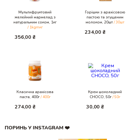
Мультифруктовий
Горішки з арахісовою
желейний мармелад з
пастою та згущеним
натуральним соком, 1кг
молоком, 20шт
/ 30шт
/ 1kgmкг
234,00
₴
356,00
₴
Класична арахісова
Крем шоколадний
паста, 400г
/ 400г
CHOCO, 50г
/ 50г
274,00
₴
30,00
₴
ПОРИНЬ У INSTAGRAM ❤️