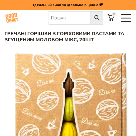
Ідеальний смак за ідеальною ціною 💸
0
Головна
/
Гречані горішки з горіховими пастами та згущеним молоком МІКС, 20шт
ГРЕЧАНІ ГОРІШКИ З ГОРІХОВИМИ ПАСТАМИ ТА
ЗГУЩЕНИМ МОЛОКОМ МІКС, 20ШТ