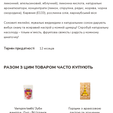
лимонний, апельсиновий, яблучний), лимонна кислота, натуральні
ароматизатори, концентрати (лимон, спіруліна, редис, морква, чорна
смородина), барвник (Е133), рослинна олія, карнаубський віск
Соковиті желейні, жувальні ведмедики з натуральним соком дарують
вибух смаку та яскравий настрій у кожній цукерці! Спробуй натуральну
насолоду – тільки м’якість, фруктова свіжість і радість у кожному
шматочку!
Термін придатності
12 місяців
РАЗОМ З ЦИМ ТОВАРОМ ЧАСТО КУПУЮТЬ
Vampire teeth/ Зуби
Горішки з арахісовою
вампіра, (1шт.- 8г) Іспанія,
пастою та згущеним