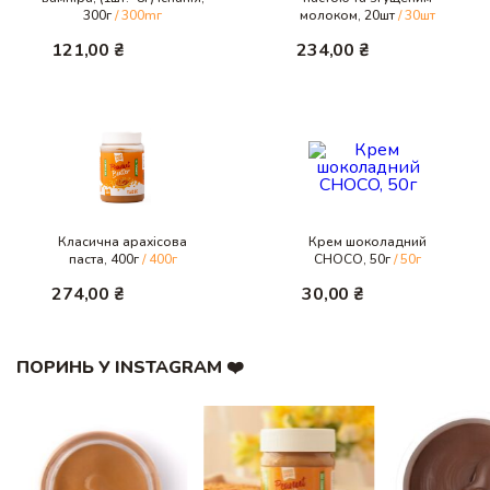
300г
/ 300mг
молоком, 20шт
/ 30шт
121,00
₴
234,00
₴
Класична арахісова
Крем шоколадний
паста, 400г
/ 400г
CHOCO, 50г
/ 50г
274,00
₴
30,00
₴
ПОРИНЬ У INSTAGRAM ❤️