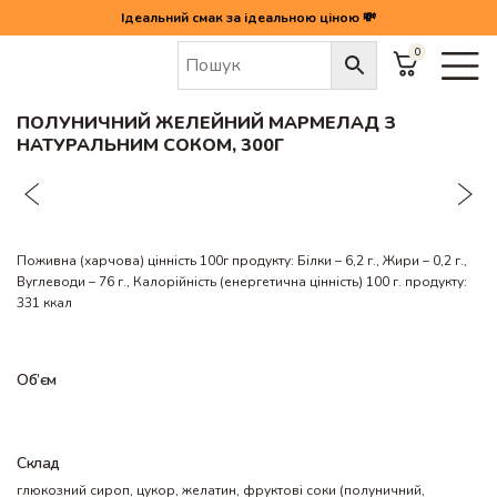
Ідеальний смак за ідеальною ціною 💸
0
Головна
/
Полуничний желейний мармелад з натуральним соком, 300г
ПОЛУНИЧНИЙ ЖЕЛЕЙНИЙ МАРМЕЛАД З
НАТУРАЛЬНИМ СОКОМ, 300Г
Поживна (харчова) цінність 100г продукту: Білки – 6,2 г., Жири – 0,2 г.,
Вуглеводи – 76 г., Калорійність (енергетична цінність) 100 г. продукту:
331 ккал
Об’єм
Склад
глюкозний сироп, цукор, желатин, фруктові соки (полуничний,