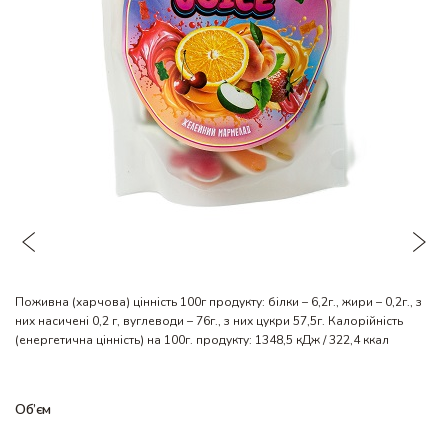
Поживна (харчова) цінність 100г продукту: білки – 6,2г., жири – 0,2г., з
них насичені 0,2 г, вуглеводи – 76г., з них цукри 57,5г. Калорійність
(енергетична цінність) на 100г. продукту: 1348,5 кДж / 322,4 ккал
Об’єм