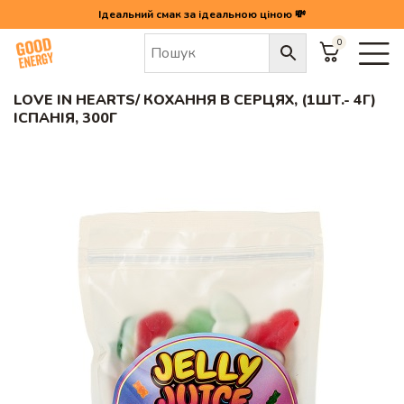
Ідеальний смак за ідеальною ціною 💸
0
Головна
/
Love in Hearts/ Кохання в серцях, (1шт.- 4г) Іспанія, 300г
LOVE IN HEARTS/ КОХАННЯ В СЕРЦЯХ, (1ШТ.- 4Г)
ІСПАНІЯ, 300Г