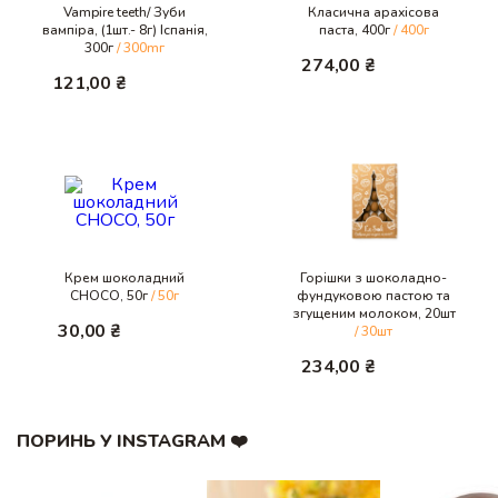
Vampire teeth/ Зуби
Класична арахісова
вампіра, (1шт.- 8г) Іспанія,
паста, 400г
/ 400г
300г
/ 300mг
274,00
₴
121,00
₴
Крем шоколадний
Горішки з шоколадно-
CHOCO, 50г
/ 50г
фундуковою пастою та
згущеним молоком, 20шт
30,00
₴
/ 30шт
234,00
₴
ПОРИНЬ У INSTAGRAM ❤️