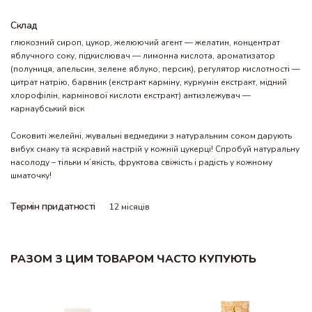
Склад
глюкозний сироп, цукор, желюючий агент — желатин, концентрат
яблучного соку, підкислювач — лимонна кислота, ароматизатор
(полуниця, апельсин, зелене яблуко, персик), регулятор кислотності —
цитрат натрію, барвник (екстракт карміну, куркумін екстракт, мідний
хлорофілін, кармінової кислоти екстракт) антизлежувач —
карнаубський віск
Соковиті желейні, жувальні ведмедики з натуральним соком дарують
вибух смаку та яскравий настрій у кожній цукерці! Спробуй натуральну
насолоду – тільки м’якість, фруктова свіжість і радість у кожному
шматочку!
Термін придатності
12 місяців
РАЗОМ З ЦИМ ТОВАРОМ ЧАСТО КУПУЮТЬ