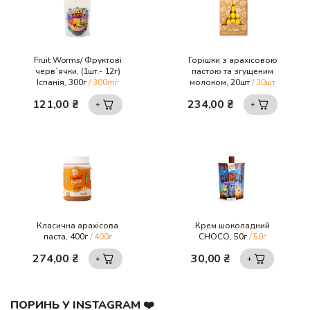
Fruit Worms/ Фруктові
Горішки з арахісовою
черв`ячки, (1шт.- 12г)
пастою та згущеним
Іспанія, 300г
/ 300mг
молоком, 20шт
/ 30шт
121,00
₴
234,00
₴
Класична арахісова
Крем шоколадний
паста, 400г
/ 400г
CHOCO, 50г
/ 50г
274,00
₴
30,00
₴
ПОРИНЬ У INSTAGRAM ❤️