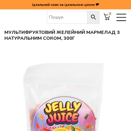
Ідеальний смак за ідеальною ціною 💸
0
Головна
/
Мультифруктовий желейний мармелад з натуральним соком, 300г
МУЛЬТИФРУКТОВИЙ ЖЕЛЕЙНИЙ МАРМЕЛАД З
НАТУРАЛЬНИМ СОКОМ, 300Г