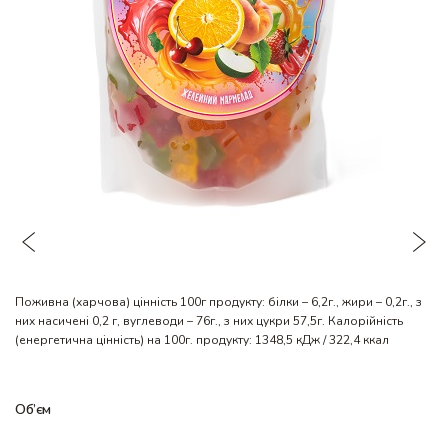
Поживна (харчова) цінність 100г продукту: білки – 6,2г., жири – 0,2г., з
них насичені 0,2 г, вуглеводи – 76г., з них цукри 57,5г. Калорійність
(енергетична цінність) на 100г. продукту: 1348,5 кДж / 322,4 ккал
Об’єм