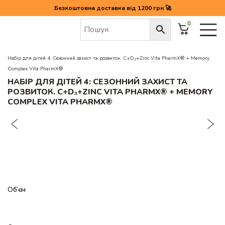
Безкоштовна доставка від 1200 грн 🚀
0
Головна
/
Набір для дітей 4: Сезонний захист та розвиток. C+D₃+Zinc Vita PharmX® + Memory
Complex Vita PharmX®
НАБІР ДЛЯ ДІТЕЙ 4: СЕЗОННИЙ ЗАХИСТ ТА
РОЗВИТОК. C+D₃+ZINC VITA PHARMX® + MEMORY
COMPLEX VITA PHARMX®
Об’єм