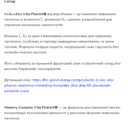
Склад
C+D
₃
+Zinc Vita PharmX®
від виробника — це комплекс жувальних
пастилок із вітаміном С, вітаміном D₃ і цинком, розроблений для
сприяння загальному самопочуттю.
Вітаміни С, D₃ та цинк є важливими компонентами для підтримки
організму, особливо в періоди підвищених навантажень чи зміни
сезонів. Формула поєднує користь, натуральний смак і зручність без
потреби ковтати капсули.
Його обирають за приємний фруктовий смак та безпечний склад без
штучних барвників і консервантів.
Детальний опис:
https://tm-good-energy.com/product/c-d-zinc-vita-
pharmx-vitaminno-mineralnyj-kompleks-dlia-ditej-60-zhuvalnykh-
pastylok-copy/
Memory Complex Vita PharmX®
— це формула для підтримки пам’яті,
концентрації та розумової діяльності у зручному форматі жувальних
пастилок.