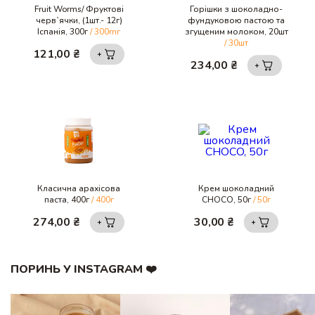
Fruit Worms/ Фруктові
Горішки з шоколадно-
черв`ячки, (1шт.- 12г)
фундуковою пастою та
Іспанія, 300г
/ 300mг
згущеним молоком, 20шт
/ 30шт
121,00
₴
234,00
₴
Класична арахісова
Крем шоколадний
паста, 400г
/ 400г
CHOCO, 50г
/ 50г
274,00
₴
30,00
₴
ПОРИНЬ У INSTAGRAM ❤️