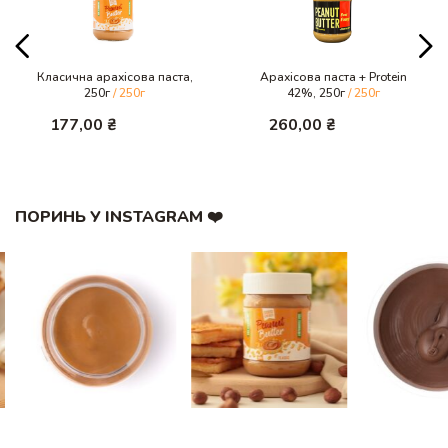
Класична арахісова паста,
Арахісова паста + Protein
250г
/ 250г
42%, 250г
/ 250г
177,00
₴
260,00
₴
ПОРИНЬ У INSTAGRAM ❤️