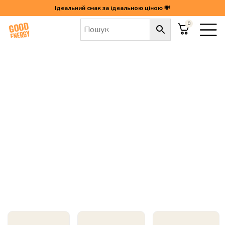
Ідеальний смак за ідеальною ціною 💸
0